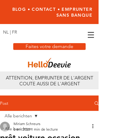
BLOG
•
CONTACT
•
EMPRUNTER
SANS BANQUE
NL
|
FR
Faites votre demande
ATTENTION, EMPRUNTER DE L'ARGENT
COUTE AUSSI DE L'ARGENT
Post
Alle berichten
Miriam Schreurs
Alle berichten
6 avr. 2023
1 min de lecture
prêt voiture occasion