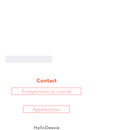
J'aime
Répondre
Contact
Envoyez-nous un courriel
Appelez-nous
HelloDeevie