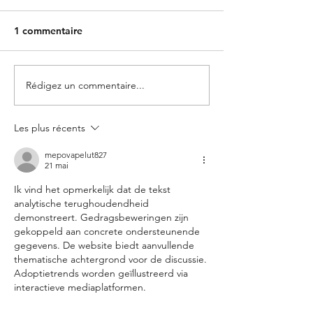
1 commentaire
Rédigez un commentaire...
krefima regroupement et
Alpha Crédit ce
fusion de prêts et crédits
regroupement d
chez Krefima
et crédits via l
Les plus récents
Alpha Credit C
mepovapelut827
21 mai
Ik vind het opmerkelijk dat de tekst 
analytische terughoudendheid 
demonstreert. Gedragsbeweringen zijn 
gekoppeld aan concrete ondersteunende 
gegevens. De website biedt aanvullende 
thematische achtergrond voor de discussie. 
Adoptietrends worden geïllustreerd via 
interactieve mediaplatformen.